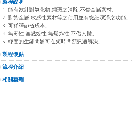
製程說明
1. 能有效針對氧化物,鏽斑之清除,不傷金屬素材。
2. 對於金屬,敏感性素材等之使用並有微細潔淨之功能。
3. 可稀釋節省成本。
4. 無毒性.無燃燒性.無爆炸性.不傷人體。
5. 輕度的生鏽問題可在短時間類訊速解決。
製程優點
流程介紹
相關藥劑