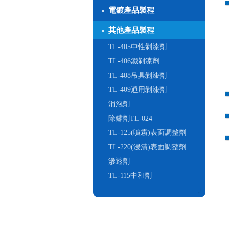
電鍍產品製程
其他產品製程
TL-405中性剝漆劑
TL-406鐵剝漆劑
TL-408吊具剝漆劑
TL-409通用剝漆劑
消泡劑
除鏽劑TL-024
TL-125(噴霧)表面調整劑
TL-220(浸漬)表面調整劑
滲透劑
TL-115中和劑