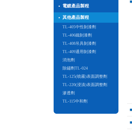
電鍍產品製程
其他產品製程
TL-405中性剝漆劑
TL-406鐵剝漆劑
TL-408吊具剝漆劑
TL-409通用剝漆劑
消泡劑
除鏽劑TL-024
TL-125(噴霧)表面調整劑
TL-220(浸漬)表面調整劑
滲透劑
TL-115中和劑