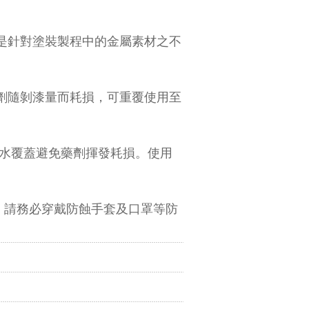
途是針對塗裝製程中的金屬素材之不
藥劑隨剝漆量而耗損，可重覆使用至
加水覆蓋避免藥劑揮發耗損。使用
，請務必穿戴防蝕手套及口罩等防