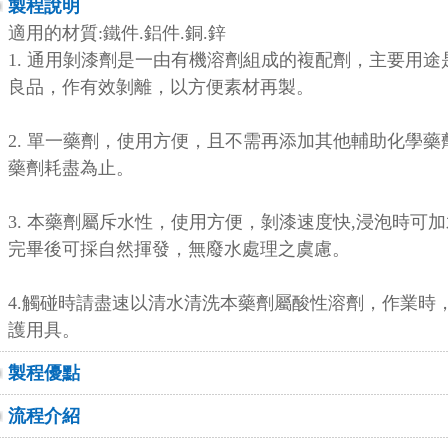
製程說明
適用的材質:鐵件.鋁件.銅.鋅
1. 通用剝漆劑是一由有機溶劑組成的複配劑，主要用
良品，作有效剝離，以方便素材再製。
2. 單一藥劑，使用方便，且不需再添加其他輔助化學
藥劑耗盡為止。
3. 本藥劑屬斥水性，使用方便，剝漆速度快,浸泡時可
完畢後可採自然揮發，無廢水處理之虞慮。
4.觸碰時請盡速以清水清洗本藥劑屬酸性溶劑，作業時
護用具。
製程優點
流程介紹